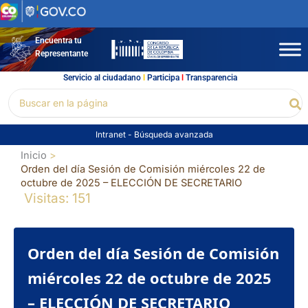
Ir
al
contenido
Encuentra tu
Representante
Servicio al ciudadano
l
Participa
l
Transparencia
Buscar
Bu
por:
Intranet
-
Búsqueda avanzada
Inicio
Orden del día Sesión de Comisión miércoles 22 de
octubre de 2025 – ELECCIÓN DE SECRETARIO
Visitas: 151
Orden del día Sesión de Comisión
miércoles 22 de octubre de 2025
– ELECCIÓN DE SECRETARIO