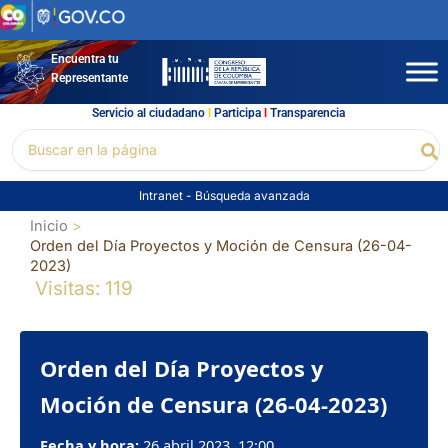
Ir
al
contenido
Encuentra tu
Representante
Servicio al ciudadano
l
Participa
l
Transparencia
Buscar
Bu
por:
Intranet
-
Búsqueda avanzada
Inicio
Orden del Día Proyectos y Moción de Censura (26-04-
2023)
Visitas: 119
Orden del Día Proyectos y
Moción de Censura (26-04-2023)
Fecha y hora:
26 abril 2023, 12:00