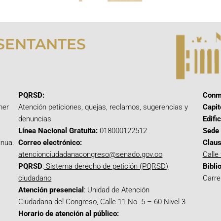
SENTANTES
PQRSD:
Conm
mer
Atención peticiones, quejas, reclamos, sugerencias y
Capit
denuncias
Edifi
Línea Nacional Gratuita:
018000122512
Sede 
inua.
Correo electrónico:
Claus
atencionciudadanacongreso@senado.gov.co
Calle
PQRSD
:
Sistema derecho de petición (PQRSD)
Bibli
ciudadano
Carre
Atención presencial
: Unidad de Atención
Ciudadana del Congreso, Calle 11 No. 5 – 60 Nivel 3
Horario de atención al público: