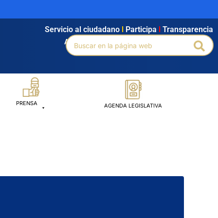
Servicio al ciudadano
l
Participa
l
Transparencia
Buscar
Agendamiento
l
Intranet
l
Búsqueda avanzada
Bus
por:
PRENSA
AGENDA LEGISLATIVA