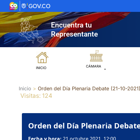
Ir
al
contenido
Encuentra tu
Representante
CÁMARA
INICIO
Inicio
Orden del Día Plenaria Debate (21-10-2021
Visitas: 124
Orden del Día Plenaria Debate
Fecha y hora:
21 octubre 2021, 12:00