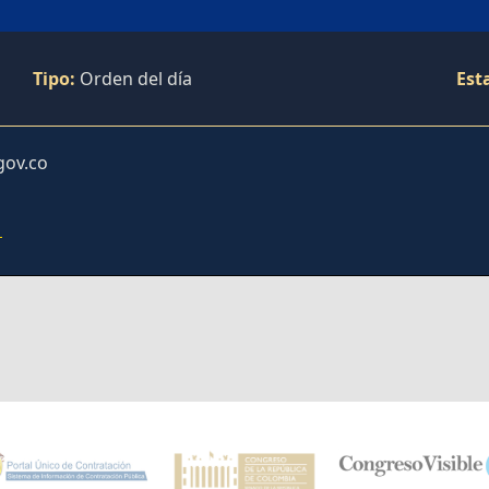
Tipo:
Orden del día
Est
gov.co
1