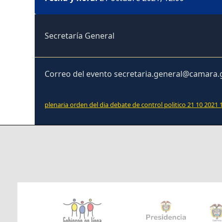
Secretaría General
Correo del evento secretaria.general@camara.
plenaria orden del dia debate de control politico 21 10 2021 