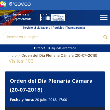
Ir
al
contenido
Encuentra tu
Representante
Servicio al ciudadano
l
Participa
l
Transparencia
Buscar
Bu
por:
Intranet
-
Búsqueda avanzada
Inicio
Orden del Día Plenaria Cámara (20-07-2018)
Visitas: 103
Orden del Día Plenaria Cámara
(20-07-2018)
Fecha y hora:
20 julio 2018, 17:00