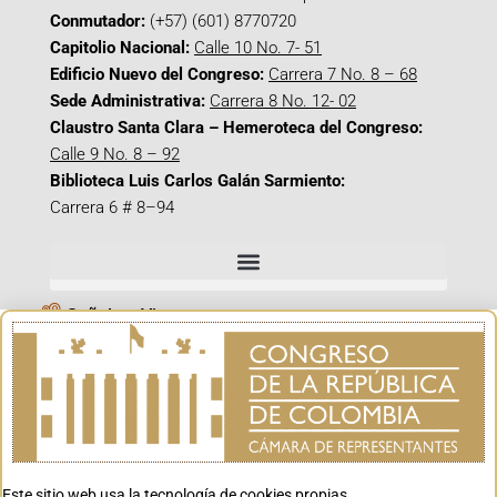
Conmutador:
(+57) (601) 8770720
Capitolio Nacional:
Calle 10 No. 7- 51
Edificio Nuevo del Congreso:
Carrera 7 No. 8 – 68
Sede Administrativa:
Carrera 8 No. 12- 02
Claustro Santa Clara – Hemeroteca del Congreso:
Calle 9 No. 8 – 92
Biblioteca Luis Carlos Galán Sarmiento:
Carrera 6 # 8–94
Señal en Vivo
Facebook_@CamaraColombia
Instagram_@CamaraColombia
X_@CamaraColombia
Youtube_@CamaraColombia
Tiktok_@CamaraColombia
Este sitio web usa la tecnología de cookies propias