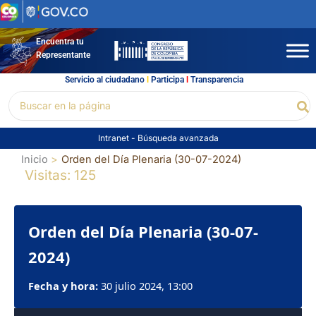
Ir
al
contenido
Encuentra tu
Representante
Servicio al ciudadano
l
Participa
l
Transparencia
Buscar
Bu
por:
Intranet
-
Búsqueda avanzada
Inicio
Orden del Día Plenaria (30-07-2024)
Visitas: 125
Orden del Día Plenaria (30-07-
2024)
Fecha y hora:
30 julio 2024, 13:00