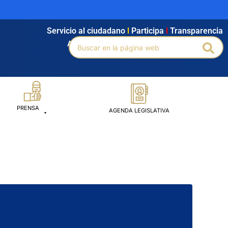
Servicio al ciudadano
l
Participa
l
Transparencia
Buscar
Agendamiento
l
Intranet
l
Búsqueda avanzada
Bus
por:
PRENSA
AGENDA LEGISLATIVA