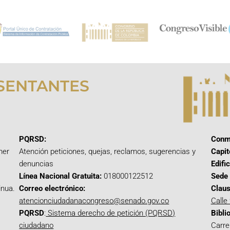
SENTANTES
PQRSD:
Conm
mer
Atención peticiones, quejas, reclamos, sugerencias y
Capit
denuncias
Edifi
Línea Nacional Gratuita:
018000122512
Sede 
inua.
Correo electrónico:
Claus
atencionciudadanacongreso@senado.gov.co
Calle
PQRSD
:
Sistema derecho de petición (PQRSD)
Bibli
ciudadano
Carre