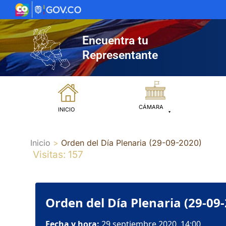
Ir
al
contenido
Encuentra tu
Representante
CÁMARA
INICIO
Inicio
Orden del Día Plenaria (29-09-2020)
Visitas: 157
Orden del Día Plenaria (29-09
Fecha y hora:
29 septiembre 2020, 14:00