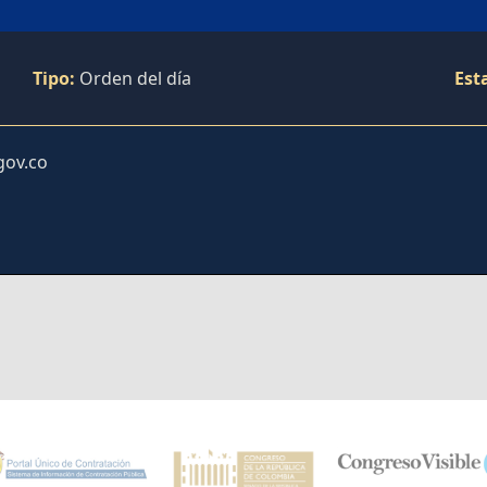
Tipo:
Orden del día
Est
gov.co