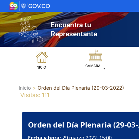
Ir
al
contenido
Encuentra tu
Representante
CÁMARA
INICIO
Inicio
Orden del Día Plenaria (29-03-2022)
Visitas: 111
Orden del Día Plenaria (29-03
Fecha y hora:
29 marzo 2022, 15:00