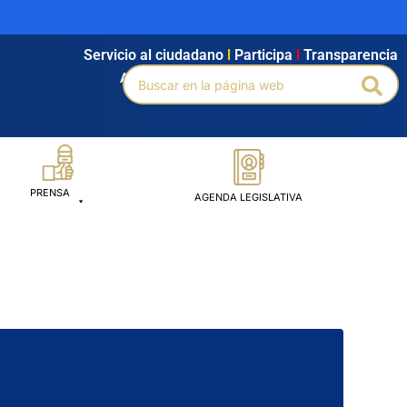
Servicio al ciudadano
l
Participa
l
Transparencia
Buscar
Agendamiento
l
Intranet
l
Búsqueda avanzada
Bus
por:
PRENSA
AGENDA LEGISLATIVA