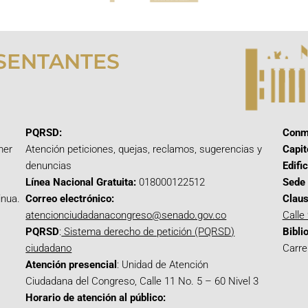
SENTANTES
PQRSD:
Conm
mer
Atención peticiones, quejas, reclamos, sugerencias y
Capit
denuncias
Edifi
Línea Nacional Gratuita:
018000122512
Sede 
inua.
Correo electrónico:
Claus
atencionciudadanacongreso@senado.gov.co
Calle
PQRSD
:
Sistema derecho de petición (PQRSD)
Bibli
ciudadano
Carre
Atención presencial
: Unidad de Atención
Ciudadana del Congreso, Calle 11 No. 5 – 60 Nivel 3
Horario de atención al público: