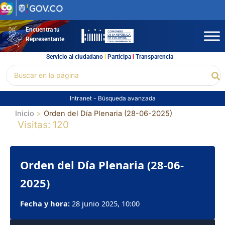
Ir
al
contenido
Encuentra tu
Representante
Servicio al ciudadano
l
Participa
l
Transparencia
Buscar
Bu
por:
Intranet
-
Búsqueda avanzada
Inicio
Orden del Día Plenaria (28-06-2025)
Visitas: 120
Orden del Día Plenaria (28-06-
2025)
Fecha y hora:
28 junio 2025, 10:00