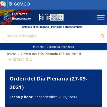
Ir
al
contenido
Encuentra tu
Representante
Servicio al ciudadano
l
Participa
l
Transparencia
Buscar
Bu
por:
Intranet
-
Búsqueda avanzada
Inicio
Orden del Día Plenaria (27-09-2021)
Visitas: 156
Orden del Día Plenaria (27-09-
2021)
Fecha y hora:
27 septiembre 2021, 15:00