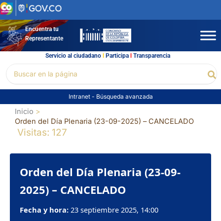
Ir
al
contenido
Encuentra tu
Representante
Servicio al ciudadano
l
Participa
l
Transparencia
Buscar
Bu
por:
Intranet
-
Búsqueda avanzada
Inicio
Orden del Día Plenaria (23-09-2025) – CANCELADO
Visitas: 127
Orden del Día Plenaria (23-09-
2025) – CANCELADO
Fecha y hora:
23 septiembre 2025, 14:00