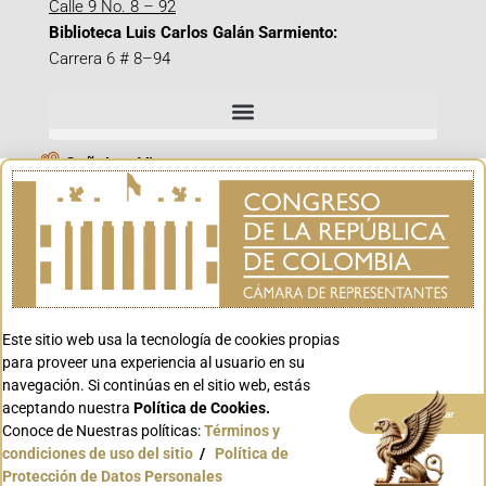
Calle 9 No. 8 – 92
Biblioteca Luis Carlos Galán Sarmiento:
Carrera 6 # 8–94
Señal en Vivo
Facebook_@CamaraColombia
Instagram_@CamaraColombia
X_@CamaraColombia
Youtube_@CamaraColombia
Tiktok_@CamaraColombia
Este sitio web usa la tecnología de cookies propias
para proveer una experiencia al usuario en su
Youtube_@CanalCongreso
navegación. Si continúas en el sitio web, estás
aceptando nuestra
Política de Cookies.
Aceptar
Conoce de Nuestras políticas:
Términos y
condiciones de uso del sitio
/
Política de
Conoce GOV.CO
Protección de Datos Personales