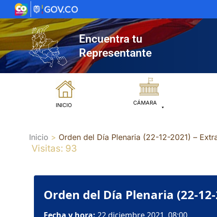
Ir
al
contenido
Encuentra tu
Representante
CÁMARA
INICIO
Inicio
Orden del Día Plenaria (22-12-2021) – Extr
Visitas: 93
Orden del Día Plenaria (22-12-
Fecha y hora:
22 diciembre 2021, 08:00