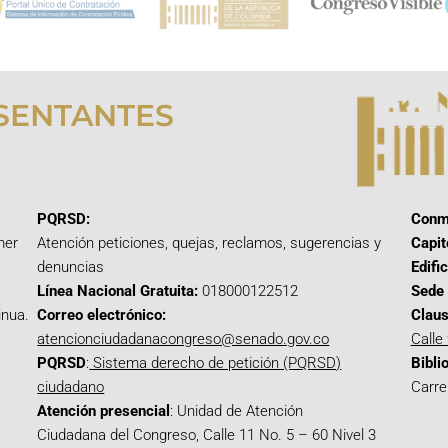
SENTANTES
PQRSD:
Conm
mer
Atención peticiones, quejas, reclamos, sugerencias y
Capit
denuncias
Edifi
Línea Nacional Gratuita:
018000122512
Sede 
inua.
Correo electrónico:
Claus
atencionciudadanacongreso@senado.gov.co
Calle
PQRSD
:
Sistema derecho de petición (PQRSD)
Bibli
ciudadano
Carre
Atención presencial
: Unidad de Atención
Ciudadana del Congreso, Calle 11 No. 5 – 60 Nivel 3