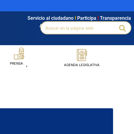
Servicio al ciudadano
l
Participa
l
Transparencia
Buscar
Agendamiento
l
Intranet
l
Búsqueda avanzada
Bus
por:
PRENSA
AGENDA LEGISLATIVA