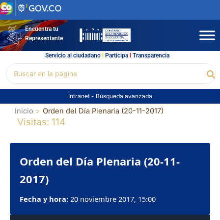
Ir
al
contenido
Encuentra tu
Representante
Servicio al ciudadano
l
Participa
l
Transparencia
Buscar
Bu
por:
Intranet
-
Búsqueda avanzada
Inicio
Orden del Día Plenaria (20-11-2017)
Visitas: 114
Orden del Día Plenaria (20-11-
2017)
Fecha y hora:
20 noviembre 2017, 15:00