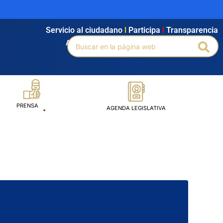
Servicio al ciudadano
l
Participa
l
Transparencia
Buscar
Agendamiento
l
Intranet
l
Búsqueda avanzada
Bus
por:
PRENSA
AGENDA LEGISLATIVA