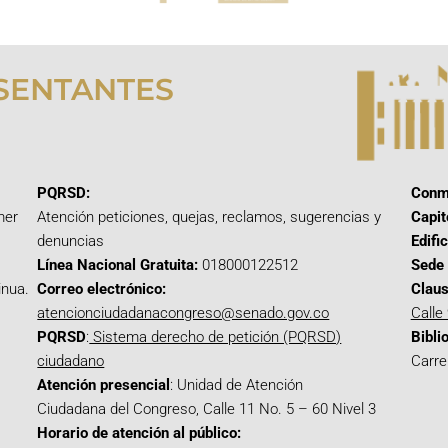
SENTANTES
PQRSD:
Conm
mer
Atención peticiones, quejas, reclamos, sugerencias y
Capit
denuncias
Edifi
Línea Nacional Gratuita:
018000122512
Sede 
inua.
Correo electrónico:
Claus
atencionciudadanacongreso@senado.gov.co
Calle
PQRSD
:
Sistema derecho de petición (PQRSD)
Bibli
ciudadano
Carre
Atención presencial
: Unidad de Atención
Ciudadana del Congreso, Calle 11 No. 5 – 60 Nivel 3
Horario de atención al público: