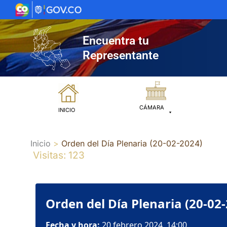
Ir
al
contenido
Encuentra tu
Representante
CÁMARA
INICIO
Inicio
Orden del Día Plenaria (20-02-2024)
Visitas: 123
Orden del Día Plenaria (20-02
Fecha y hora:
20 febrero 2024, 14:00