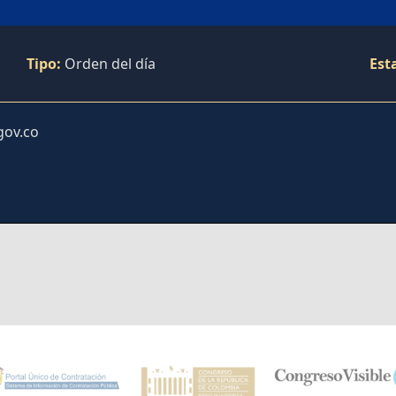
Tipo:
Orden del día
Est
gov.co