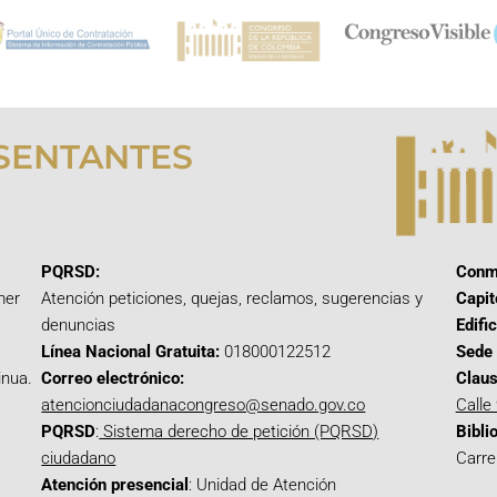
SENTANTES
PQRSD:
Conm
mer
Atención peticiones, quejas, reclamos, sugerencias y
Capit
denuncias
Edifi
Línea Nacional Gratuita:
018000122512
Sede 
inua.
Correo electrónico:
Claus
atencionciudadanacongreso@senado.gov.co
Calle
PQRSD
:
Sistema derecho de petición (PQRSD)
Bibli
ciudadano
Carre
Atención presencial
: Unidad de Atención