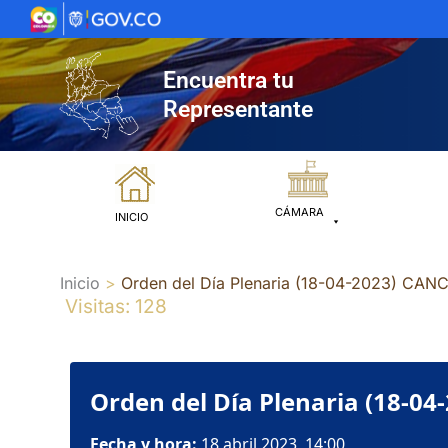
Ir
al
contenido
Encuentra tu
Representante
CÁMARA
INICIO
Inicio
Orden del Día Plenaria (18-04-2023) CA
Visitas: 128
Orden del Día Plenaria (18-0
Fecha y hora:
18 abril 2023, 14:00