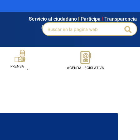
Servicio al ciudadano
l
Participa
l
Transparencia
Buscar
Agendamiento
l
Intranet
l
Búsqueda avanzada
Bus
por:
PRENSA
AGENDA LEGISLATIVA