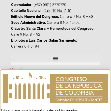
Conmutador:
(+57) (601) 8770720
Capitolio Nacional:
Calle 10 No. 7- 51
Edificio Nuevo del Congreso:
Carrera 7 No. 8 – 68
Sede Administrativa:
Carrera 8 No. 12- 02
Claustro Santa Clara – Hemeroteca del Congreso:
Calle 9 No. 8 – 92
Biblioteca Luis Carlos Galán Sarmiento:
Carrera 6 # 8–94
Señal en Vivo
Facebook_@CamaraColombia
Instagram_@CamaraColombia
X_@CamaraColombia
Youtube_@CamaraColombia
Tiktok_@CamaraColombia
Este sitio web usa la tecnología de cookies propias