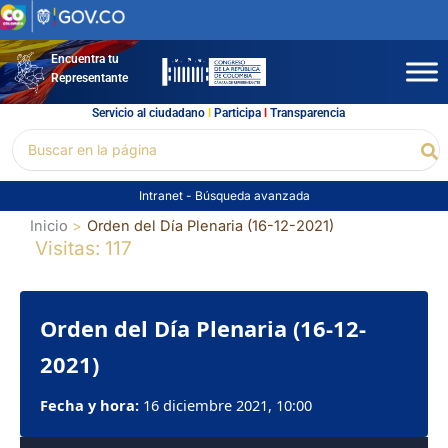
Ir
al
contenido
Encuentra tu
Representante
Servicio al ciudadano
l
Participa
l
Transparencia
Buscar
Bu
por:
Intranet
-
Búsqueda avanzada
Inicio
Orden del Día Plenaria (16-12-2021)
Visitas: 117
Orden del Día Plenaria (16-12-
2021)
Fecha y hora:
16 diciembre 2021, 10:00