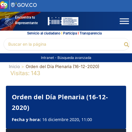
Ir
al
contenido
Encuentra tu
Representante
Servicio al ciudadano
l
Participa
l
Transparencia
Buscar
Bu
por:
Intranet
-
Búsqueda avanzada
Inicio
Orden del Día Plenaria (16-12-2020)
Visitas: 143
Orden del Día Plenaria (16-12-
2020)
Fecha y hora:
16 diciembre 2020, 11:00