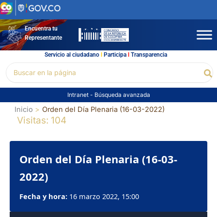
Ir
al
contenido
Encuentra tu
Representante
Servicio al ciudadano
l
Participa
l
Transparencia
Buscar
Bu
por:
Intranet
-
Búsqueda avanzada
Inicio
Orden del Día Plenaria (16-03-2022)
Visitas: 104
Orden del Día Plenaria (16-03-
2022)
Fecha y hora:
16 marzo 2022, 15:00