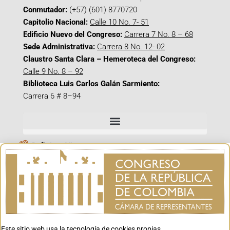
Conmutador:
(+57) (601) 8770720
Capitolio Nacional:
Calle 10 No. 7- 51
Edificio Nuevo del Congreso:
Carrera 7 No. 8 – 68
Sede Administrativa:
Carrera 8 No. 12- 02
Claustro Santa Clara – Hemeroteca del Congreso:
Calle 9 No. 8 – 92
Biblioteca Luis Carlos Galán Sarmiento:
Carrera 6 # 8–94
Señal en Vivo
Facebook_@CamaraColombia
Instagram_@CamaraColombia
X_@CamaraColombia
Youtube_@CamaraColombia
Tiktok_@CamaraColombia
Este sitio web usa la tecnología de cookies propias