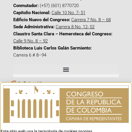
Conmutador:
(+57) (601) 8770720
Capitolio Nacional:
Calle 10 No. 7- 51
Edificio Nuevo del Congreso:
Carrera 7 No. 8 – 68
Sede Administrativa:
Carrera 8 No. 12- 02
Claustro Santa Clara – Hemeroteca del Congreso:
Calle 9 No. 8 – 92
Biblioteca Luis Carlos Galán Sarmiento:
Carrera 6 # 8–94
Señal en Vivo
Facebook_@CamaraColombia
Instagram_@CamaraColombia
X_@CamaraColombia
Youtube_@CamaraColombia
Tiktok_@CamaraColombia
Este sitio web usa la tecnología de cookies propias