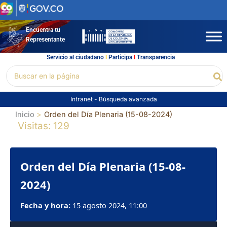
Ir
al
contenido
Encuentra tu
Representante
Servicio al ciudadano
l
Participa
l
Transparencia
Buscar
Bu
por:
Intranet
-
Búsqueda avanzada
Inicio
Orden del Día Plenaria (15-08-2024)
Visitas: 129
Orden del Día Plenaria (15-08-
2024)
Fecha y hora:
15 agosto 2024, 11:00