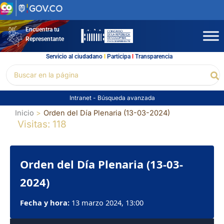
Ir
al
contenido
Encuentra tu
Representante
Servicio al ciudadano
l
Participa
l
Transparencia
Buscar
Bu
por:
Intranet
-
Búsqueda avanzada
Inicio
Orden del Día Plenaria (13-03-2024)
Visitas: 118
Orden del Día Plenaria (13-03-
2024)
Fecha y hora:
13 marzo 2024, 13:00