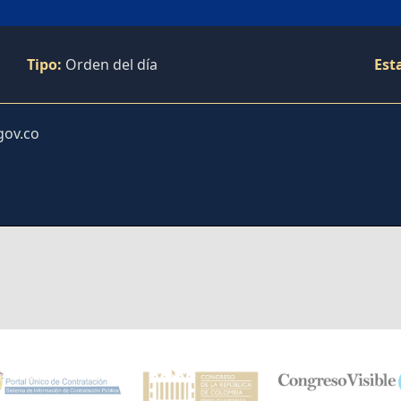
Tipo:
Orden del día
Est
gov.co