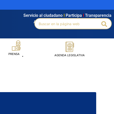
Servicio al ciudadano
l
Participa
l
Transparencia
Buscar
Agendamiento
l
Intranet
l
Búsqueda avanzada
Bus
por:
PRENSA
AGENDA LEGISLATIVA