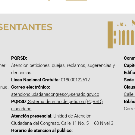
SENTANTES
PQRSD:
Conm
mer
Atención peticiones, quejas, reclamos, sugerencias y
Capit
denuncias
Edifi
Línea Nacional Gratuita:
018000122512
Sede 
inua.
Correo electrónico:
Claus
atencionciudadanacongreso@senado.gov.co
Calle
PQRSD
:
Sistema derecho de petición (PQRSD)
Bibli
ciudadano
Carre
Atención presencial
: Unidad de Atención
Ciudadana del Congreso, Calle 11 No. 5 – 60 Nivel 3
Horario de atención al público: