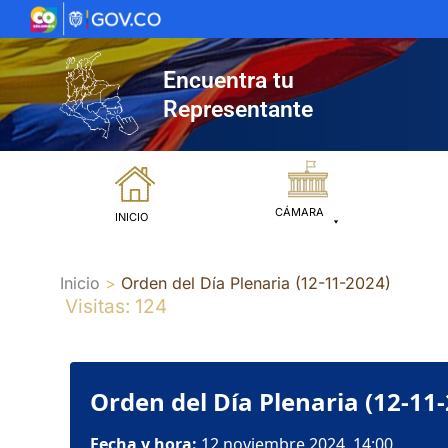
Ir
al
contenido
Encuentra tu
Representante
CÁMARA
INICIO
Inicio
Orden del Día Plenaria (12-11-2024)
Visitas: 124
Orden del Día Plenaria (12-11
Fecha y hora:
12 noviembre 2024, 14:00