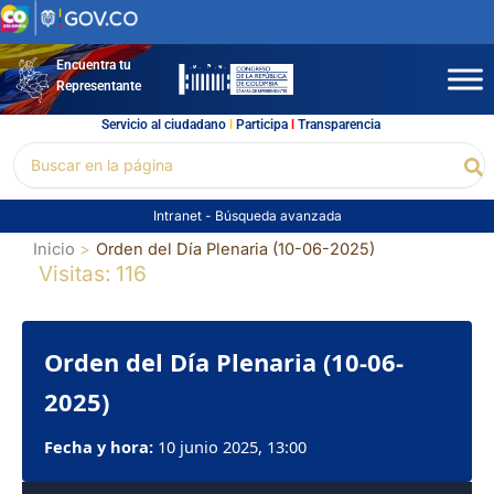
Ir
al
contenido
Encuentra tu
Representante
Servicio al ciudadano
l
Participa
l
Transparencia
Buscar
Bu
por:
Intranet
-
Búsqueda avanzada
Inicio
Orden del Día Plenaria (10-06-2025)
Visitas: 116
Orden del Día Plenaria (10-06-
2025)
Fecha y hora:
10 junio 2025, 13:00