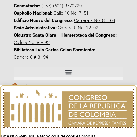
Conmutador:
(+57) (601) 8770720
Capitolio Nacional:
Calle 10 No. 7- 51
Edificio Nuevo del Congreso:
Carrera 7 No. 8 – 68
Sede Administrativa:
Carrera 8 No. 12- 02
Claustro Santa Clara – Hemeroteca del Congreso:
Calle 9 No. 8 – 92
Biblioteca Luis Carlos Galán Sarmiento:
Carrera 6 # 8–94
Señal en Vivo
Facebook_@CamaraColombia
Instagram_@CamaraColombia
X_@CamaraColombia
Youtube_@CamaraColombia
Tiktok_@CamaraColombia
Este sitio web usa la tecnología de cookies propias