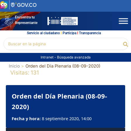
Ir
al
contenido
Encuentra tu
Representante
Servicio al ciudadano
l
Participa
l
Transparencia
Buscar
Bu
por:
Intranet
-
Búsqueda avanzada
Inicio
Orden del Día Plenaria (08-09-2020)
Visitas: 131
Orden del Día Plenaria (08-09-
2020)
Fecha y hora:
8 septiembre 2020, 14:00