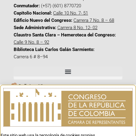
Conmutador:
(+57) (601) 8770720
Capitolio Nacional:
Calle 10 No. 7- 51
Edificio Nuevo del Congreso:
Carrera 7 No. 8 – 68
Sede Administrativa:
Carrera 8 No. 12- 02
Claustro Santa Clara – Hemeroteca del Congreso:
Calle 9 No. 8 – 92
Biblioteca Luis Carlos Galán Sarmiento:
Carrera 6 # 8–94
Señal en Vivo
Facebook_@CamaraColombia
Instagram_@CamaraColombia
X_@CamaraColombia
Youtube_@CamaraColombia
Tiktok_@CamaraColombia
Este sitio web usa la tecnología de cookies propias