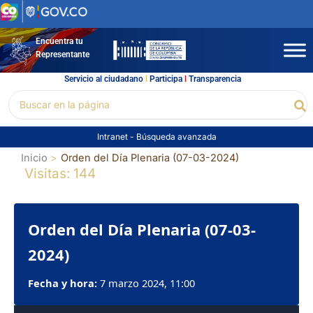
Ir
al
contenido
Encuentra tu
Representante
Servicio al ciudadano
l
Participa
l
Transparencia
Buscar
Bu
por:
Intranet
-
Búsqueda avanzada
Inicio
Orden del Día Plenaria (07-03-2024)
Visitas: 144
Orden del Día Plenaria (07-03-
2024)
Fecha y hora:
7 marzo 2024, 11:00