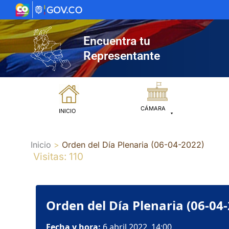
Ir
al
contenido
Encuentra tu
Representante
CÁMARA
INICIO
Inicio
Orden del Día Plenaria (06-04-2022)
Visitas: 110
Orden del Día Plenaria (06-04
Fecha y hora:
6 abril 2022, 14:00