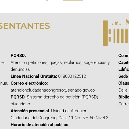
SENTANTES
PQRSD:
Conm
mer
Atención peticiones, quejas, reclamos, sugerencias y
Capit
denuncias
Edifi
Línea Nacional Gratuita:
018000122512
Sede 
inua.
Correo electrónico:
Claus
atencionciudadanacongreso@senado.gov.co
Calle
PQRSD
:
Sistema derecho de petición (PQRSD)
Bibli
ciudadano
Carre
Atención presencial
: Unidad de Atención
Ciudadana del Congreso, Calle 11 No. 5 – 60 Nivel 3
Horario de atención al público: