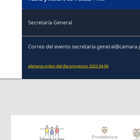
Secretaría General
Correo del evento secretaria.general@camara.
plenaria orden del dia proyectos 2022 04 06