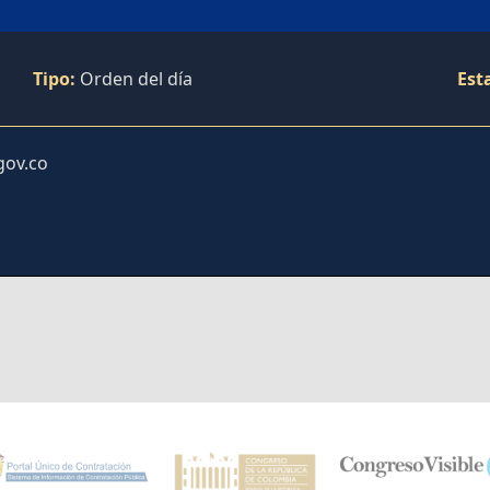
Tipo:
Orden del día
Est
gov.co