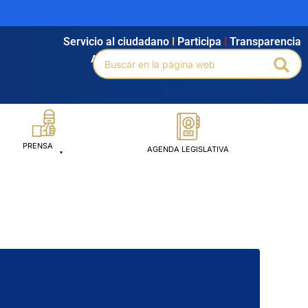
Servicio al ciudadano
l
Participa
l
Transparencia
Buscar
Agendamiento
l
Intranet
l
Búsqueda avanzada
Bus
por:
PRENSA
AGENDA LEGISLATIVA