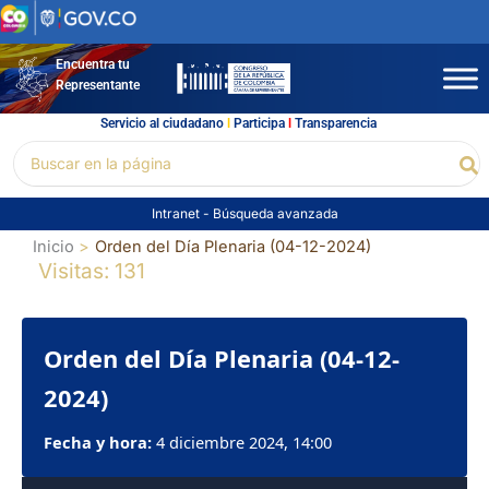
Ir
al
contenido
Encuentra tu
Representante
Servicio al ciudadano
l
Participa
l
Transparencia
Buscar
Bu
por:
Intranet
-
Búsqueda avanzada
Inicio
Orden del Día Plenaria (04-12-2024)
Visitas: 131
Orden del Día Plenaria (04-12-
2024)
Fecha y hora:
4 diciembre 2024, 14:00