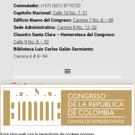
Conmutador:
(+57) (601) 8770720
Capitolio Nacional:
Calle 10 No. 7- 51
Edificio Nuevo del Congreso:
Carrera 7 No. 8 – 68
Sede Administrativa:
Carrera 8 No. 12- 02
Claustro Santa Clara – Hemeroteca del Congreso:
Calle 9 No. 8 – 92
Biblioteca Luis Carlos Galán Sarmiento:
Carrera 6 # 8–94
Señal en Vivo
Facebook_@CamaraColombia
Instagram_@CamaraColombia
X_@CamaraColombia
Youtube_@CamaraColombia
Tiktok_@CamaraColombia
Este sitio web usa la tecnología de cookies propias