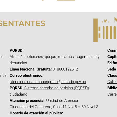
SENTANTES
PQRSD:
Conm
mer
Atención peticiones, quejas, reclamos, sugerencias y
Capit
denuncias
Edifi
Línea Nacional Gratuita:
018000122512
Sede 
inua.
Correo electrónico:
Claus
atencionciudadanacongreso@senado.gov.co
Calle
PQRSD
:
Sistema derecho de petición (PQRSD)
Bibli
ciudadano
Carre
Atención presencial
: Unidad de Atención
Ciudadana del Congreso, Calle 11 No. 5 – 60 Nivel 3
Horario de atención al público: