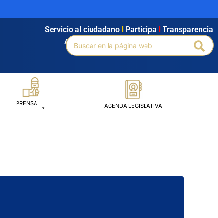
Servicio al ciudadano
l
Participa
l
Transparencia
Buscar
Agendamiento
l
Intranet
l
Búsqueda avanzada
Bus
por:
PRENSA
AGENDA LEGISLATIVA