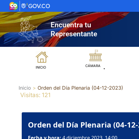
Ir
al
contenido
Encuentra tu
Representante
CÁMARA
INICIO
Inicio
Orden del Día Plenaria (04-12-2023)
Visitas: 121
Orden del Día Plenaria (04-12
Fecha y hora:
4 diciembre 2023, 14:00