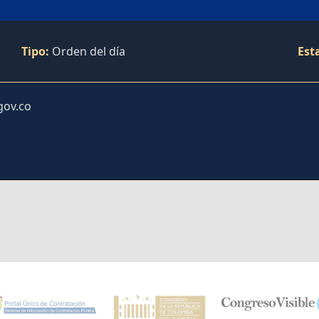
Tipo:
Orden del día
Est
gov.co