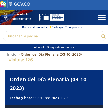
Ir
al
contenido
Encuentra tu
Representante
Servicio al ciudadano
l
Participa
l
Transparencia
Buscar
Bu
por:
Intranet
-
Búsqueda avanzada
Inicio
Orden del Día Plenaria (03-10-2023)
Visitas: 126
Orden del Día Plenaria (03-10-
2023)
Fecha y hora:
3 octubre 2023, 13:00