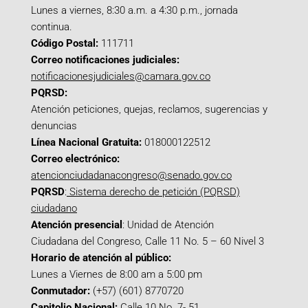
Lunes a viernes, 8:30 a.m. a 4:30 p.m., jornada
continua.
Código Postal:
111711
Correo notificaciones judiciales:
notificacionesjudiciales@camara.gov.co
PQRSD:
Atención peticiones, quejas, reclamos, sugerencias y
denuncias
Línea Nacional Gratuita:
018000122512
Correo electrónico:
atencionciudadanacongreso@senado.gov.co
PQRSD
:
Sistema derecho de petición (PQRSD)
ciudadano
Atención presencial
: Unidad de Atención
Ciudadana del Congreso, Calle 11 No. 5 – 60 Nivel 3
Horario de atención al público:
Lunes a Viernes de 8:00 am a 5:00 pm
Conmutador:
(+57) (601) 8770720
Capitolio Nacional:
Calle 10 No. 7- 51