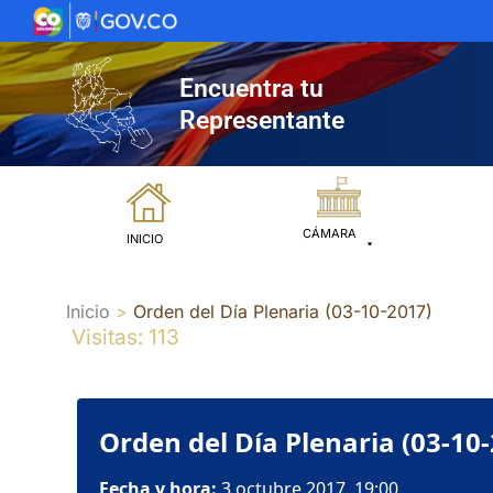
Ir
al
contenido
Encuentra tu
Representante
CÁMARA
INICIO
Inicio
Orden del Día Plenaria (03-10-2017)
Visitas: 113
Orden del Día Plenaria (03-10
Fecha y hora:
3 octubre 2017, 19:00