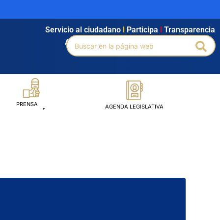
Servicio al ciudadano
l
Participa
l
Transparencia
Buscar
Agendamiento
l
Intranet
l
Búsqueda avanzada
Bus
por:
PRENSA
AGENDA LEGISLATIVA