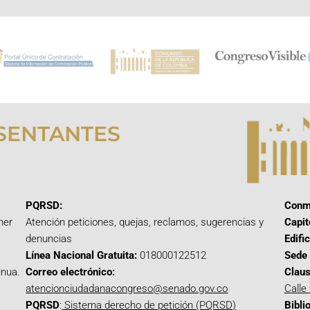
SENTANTES
PQRSD:
Conm
mer
Atención peticiones, quejas, reclamos, sugerencias y
Capit
denuncias
Edifi
Línea Nacional Gratuita:
018000122512
Sede 
inua.
Correo electrónico:
Claus
atencionciudadanacongreso@senado.gov.co
Calle
PQRSD
:
Sistema derecho de petición (PQRSD)
Bibli