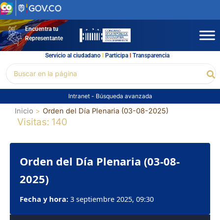
Ir
al
contenido
Encuentra tu
Representante
Servicio al ciudadano
l
Participa
l
Transparencia
Buscar
Bu
por:
Intranet
-
Búsqueda avanzada
Inicio
Orden del Día Plenaria (03-08-2025)
Visitas: 140
Orden del Día Plenaria (03-08-
2025)
Fecha y hora:
3 septiembre 2025, 09:30