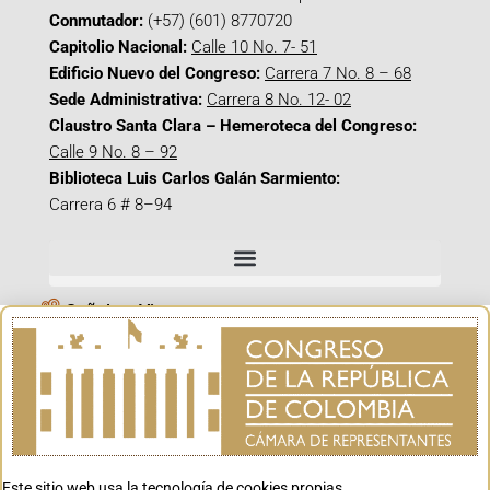
Conmutador:
(+57) (601) 8770720
Capitolio Nacional:
Calle 10 No. 7- 51
Edificio Nuevo del Congreso:
Carrera 7 No. 8 – 68
Sede Administrativa:
Carrera 8 No. 12- 02
Claustro Santa Clara – Hemeroteca del Congreso:
Calle 9 No. 8 – 92
Biblioteca Luis Carlos Galán Sarmiento:
Carrera 6 # 8–94
Señal en Vivo
Facebook_@CamaraColombia
Instagram_@CamaraColombia
X_@CamaraColombia
Youtube_@CamaraColombia
Tiktok_@CamaraColombia
Este sitio web usa la tecnología de cookies propias