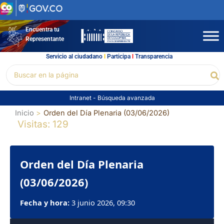
Ir
al
contenido
Encuentra tu
Representante
Servicio al ciudadano
l
Participa
l
Transparencia
Buscar
Bu
por:
Intranet
-
Búsqueda avanzada
Inicio
Orden del Día Plenaria (03/06/2026)
Visitas: 129
Orden del Día Plenaria
(03/06/2026)
Fecha y hora:
3 junio 2026, 09:30