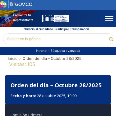
Ir
al
contenido
Encuentra tu
Representante
Servicio al ciudadano
l
Participa
l
Transparencia
Buscar
Bu
por:
Intranet
-
Búsqueda avanzada
Inicio
Orden del día – Octubre 28/2025
Visitas: 105
Orden del día – Octubre 28/2025
Fecha y hora:
28 octubre 2025, 10:00
Comisión Primera