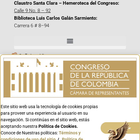
Claustro Santa Clara – Hemeroteca del Congreso:
Calle 9 No. 8 – 92
Biblioteca Luis Carlos Galán Sarmiento:
Carrera 6 # 8–94
Señal en Vivo
Facebook_@CamaraColombia
Instagram_@CamaraColombia
X_@CamaraColombia
Youtube_@CamaraColombia
Tiktok_@CamaraColombia
Este sitio web usa la tecnología de cookies propias
para proveer una experiencia al usuario en su
Youtube_@CanalCongreso
navegación. Si continúas en el sitio web, estás
aceptando nuestra
Política de Cookies.
Aceptar
Conoce de Nuestras políticas:
Términos y
condiciones de uso del sitio
/
Política de