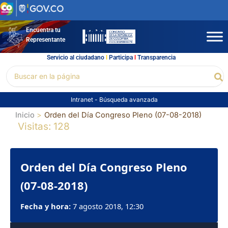
Ir
al
contenido
Encuentra tu
Representante
Servicio al ciudadano
l
Participa
l
Transparencia
Buscar
Bu
por:
Intranet
-
Búsqueda avanzada
Inicio
Orden del Día Congreso Pleno (07-08-2018)
Visitas: 128
Orden del Día Congreso Pleno
(07-08-2018)
Fecha y hora:
7 agosto 2018, 12:30