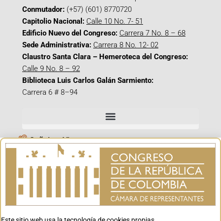
Conmutador:
(+57) (601) 8770720
Capitolio Nacional:
Calle 10 No. 7- 51
Edificio Nuevo del Congreso:
Carrera 7 No. 8 – 68
Sede Administrativa:
Carrera 8 No. 12- 02
Claustro Santa Clara – Hemeroteca del Congreso:
Calle 9 No. 8 – 92
Biblioteca Luis Carlos Galán Sarmiento:
Carrera 6 # 8–94
Señal en Vivo
Facebook_@CamaraColombia
Instagram_@CamaraColombia
X_@CamaraColombia
Youtube_@CamaraColombia
Tiktok_@CamaraColombia
Este sitio web usa la tecnología de cookies propias