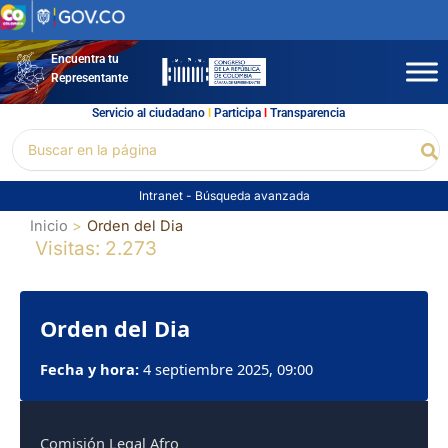
Ir
al
contenido
Encuentra tu
Representante
Servicio al ciudadano
l
Participa
l
Transparencia
Buscar
Bu
por:
Intranet
-
Búsqueda avanzada
Inicio
Orden del Dia
Visitas: 2.273
Orden del Dia
Fecha y hora:
4 septiembre 2025, 09:00
Comisión Legal Afro