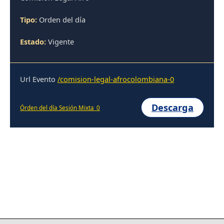
Tipo:
Orden del día
Estado:
Vigente
Url Evento
/comision-legal-afrocolombiana-0
Descarga
Órden del día Sesión Mixta_0