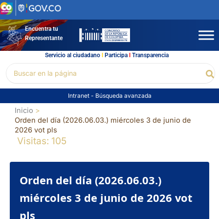
Ir
al
contenido
Encuentra tu
Representante
Servicio al ciudadano
l
Participa
l
Transparencia
Buscar
Bu
por:
Intranet
-
Búsqueda avanzada
Inicio
Orden del día (2026.06.03.) miércoles 3 de junio de
2026 vot pls
Visitas: 105
Orden del día (2026.06.03.)
miércoles 3 de junio de 2026 vot
pls