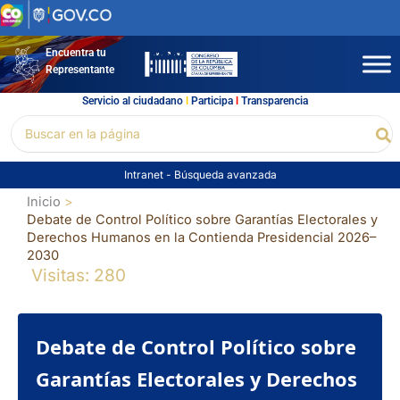
Ir
al
contenido
Encuentra tu
Representante
Servicio al ciudadano
l
Participa
l
Transparencia
Buscar
Bu
por:
Intranet
-
Búsqueda avanzada
Inicio
Debate de Control Político sobre Garantías Electorales y
Derechos Humanos en la Contienda Presidencial 2026–
2030
Visitas: 280
Debate de Control Político sobre
Garantías Electorales y Derechos