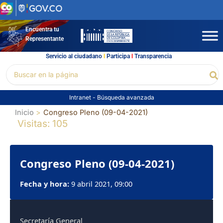
Ir
al
contenido
Encuentra tu
Representante
Servicio al ciudadano
l
Participa
l
Transparencia
Buscar
Bu
por:
Intranet
-
Búsqueda avanzada
Inicio
Congreso Pleno (09-04-2021)
Visitas: 105
Congreso Pleno (09-04-2021)
Fecha y hora:
9 abril 2021, 09:00
Secretaría General