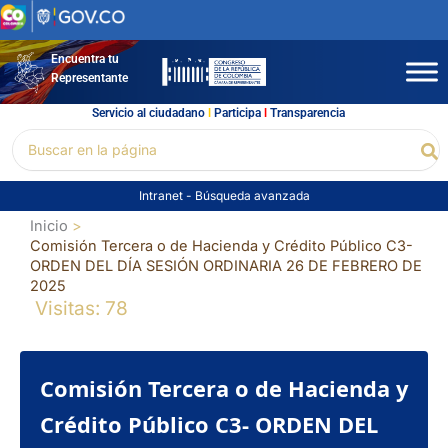
Ir
al
contenido
Encuentra tu
Representante
Servicio al ciudadano
l
Participa
l
Transparencia
Buscar
Bu
por:
Intranet
-
Búsqueda avanzada
Inicio
Comisión Tercera o de Hacienda y Crédito Público C3-
ORDEN DEL DÍA SESIÓN ORDINARIA 26 DE FEBRERO DE
2025
Visitas: 78
Comisión Tercera o de Hacienda y
Crédito Público C3- ORDEN DEL