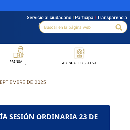
Servicio al ciudadano
l
Participa
l
Transparencia
Buscar
Agendamiento
l
Intranet
l
Búsqueda avanzada
Bus
por:
PRENSA
AGENDA LEGISLATIVA
 SEPTIEMBRE DE 2025
 DÍA SESIÓN ORDINARIA 23 DE