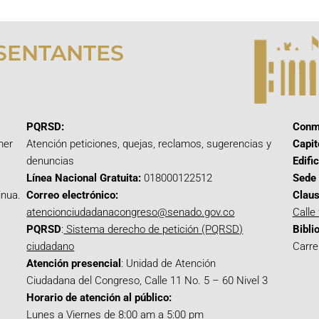
SENTANTES
PQRSD:
Conm
mer
Atención peticiones, quejas, reclamos, sugerencias y
Capit
denuncias
Edifi
Línea Nacional Gratuita:
018000122512
Sede 
inua.
Correo electrónico:
Claus
atencionciudadanacongreso@senado.gov.co
Calle
PQRSD
:
Sistema derecho de petición (PQRSD)
Bibli
ciudadano
Carre
Atención presencial
: Unidad de Atención
Ciudadana del Congreso, Calle 11 No. 5 – 60 Nivel 3
Horario de atención al público:
Lunes a Viernes de 8:00 am a 5:00 pm