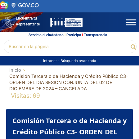
Ir
al
contenido
Encuentra tu
Representante
Servicio al ciudadano
l
Participa
l
Transparencia
Buscar
Bu
por:
Intranet
-
Búsqueda avanzada
Inicio
Comisión Tercera o de Hacienda y Crédito Público C3-
ORDEN DEL DIA SESIÓN CONJUNTA DEL 02 DE
DICIEMBRE DE 2024 – CANCELADA
Visitas: 69
Comisión Tercera o de Hacienda y
Crédito Público C3- ORDEN DEL