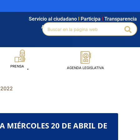
Servicio al ciudadano
l
Participa
l
Transparencia
Buscar
Agendamiento
l
Intranet
l
Búsqueda avanzada
Bus
por:
PRENSA
AGENDA LEGISLATIVA
 2022
DIA MIÉRCOLES 20 DE ABRIL DE