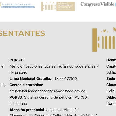
SENTANTES
PQRSD:
Conm
mer
Atención peticiones, quejas, reclamos, sugerencias y
Capit
denuncias
Edifi
Línea Nacional Gratuita:
018000122512
Sede 
inua.
Correo electrónico:
Claus
atencionciudadanacongreso@senado.gov.co
Calle
PQRSD
:
Sistema derecho de petición (PQRSD)
Bibli
ciudadano
Carre
Atención presencial
: Unidad de Atención