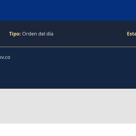
Tipo:
Orden del día
Est
ov.co