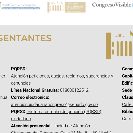
SENTANTES
PQRSD:
Conm
mer
Atención peticiones, quejas, reclamos, sugerencias y
Capit
denuncias
Edifi
Línea Nacional Gratuita:
018000122512
Sede 
inua.
Correo electrónico:
Claus
atencionciudadanacongreso@senado.gov.co
Calle
PQRSD
:
Sistema derecho de petición (PQRSD)
Bibli
ciudadano
Carre
Atención presencial
: Unidad de Atención