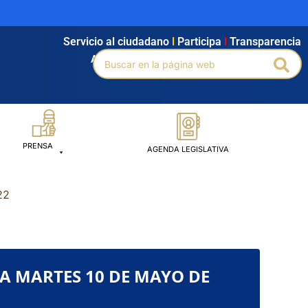
Servicio al ciudadano
l
Participa
l
Transparencia
Buscar
Agendamiento
l
Intranet
l
Búsqueda avanzada
Bus
por:
PRENSA
AGENDA LEGISLATIVA
22
DÍA MARTES 10 DE MAYO DE