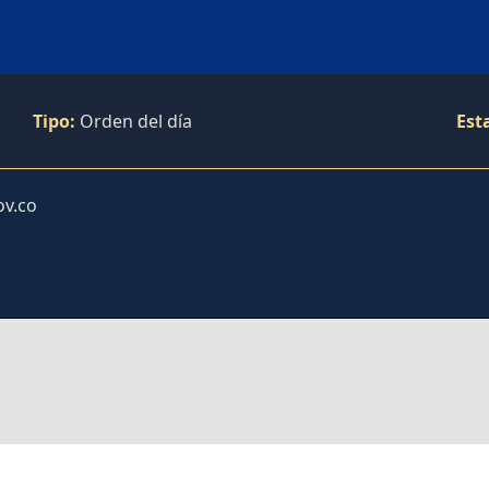
Tipo:
Orden del día
Est
ov.co