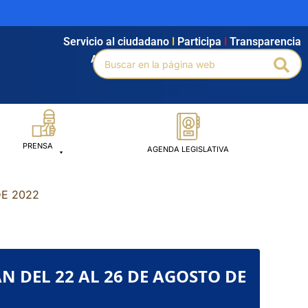
Servicio al ciudadano
l
Participa
l
Transparencia
Buscar
Agendamiento
l
Intranet
l
Búsqueda avanzada
Bus
por:
PRENSA
AGENDA LEGISLATIVA
DE 2022
AN DEL 22 AL 26 DE AGOSTO DE