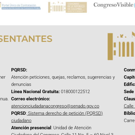
SENTANTES
PQRSD:
Conm
mer
Atención peticiones, quejas, reclamos, sugerencias y
Capit
denuncias
Edifi
Línea Nacional Gratuita:
018000122512
Sede 
inua.
Correo electrónico:
Claus
atencionciudadanacongreso@senado.gov.co
Calle
PQRSD
:
Sistema derecho de petición (PQRSD)
Bibli
ciudadano
Carre
Atención presencial
: Unidad de Atención