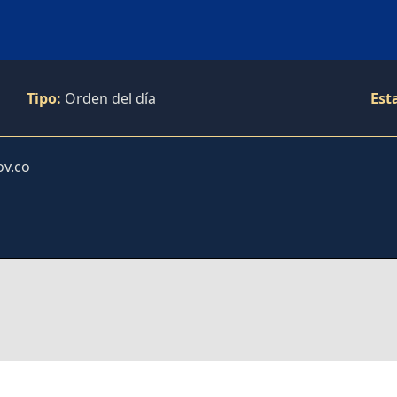
Tipo:
Orden del día
Est
ov.co