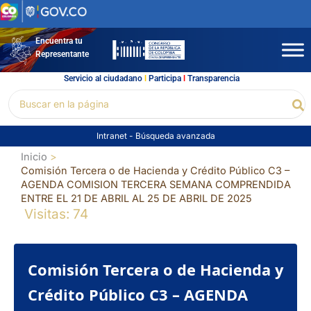
Ir
al
contenido
Encuentra tu
Representante
Servicio al ciudadano
l
Participa
l
Transparencia
Buscar
Bu
por:
Intranet
-
Búsqueda avanzada
Inicio
Comisión Tercera o de Hacienda y Crédito Público C3 –
AGENDA COMISION TERCERA SEMANA COMPRENDIDA
ENTRE EL 21 DE ABRIL AL 25 DE ABRIL DE 2025
Visitas: 74
Comisión Tercera o de Hacienda y
Crédito Público C3 – AGENDA