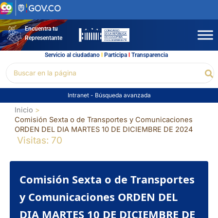
Ir
al
contenido
Encuentra tu
Representante
Servicio al ciudadano
l
Participa
l
Transparencia
Buscar
Bu
por:
Intranet
-
Búsqueda avanzada
Inicio
Comisión Sexta o de Transportes y Comunicaciones
ORDEN DEL DIA MARTES 10 DE DICIEMBRE DE 2024
Visitas: 70
Comisión Sexta o de Transportes
y Comunicaciones ORDEN DEL
DIA MARTES 10 DE DICIEMBRE DE