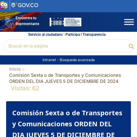
Ir
al
contenido
Encuentra tu
Representante
Servicio al ciudadano
l
Participa
l
Transparencia
Buscar
Bu
por:
Intranet
-
Búsqueda avanzada
Inicio
Comisión Sexta o de Transportes y Comunicaciones
ORDEN DEL DIA JUEVES 5 DE DICIEMBRE DE 2024
Visitas: 62
Comisión Sexta o de Transportes
y Comunicaciones ORDEN DEL
DIA JUEVES 5 DE DICIEMBRE DE