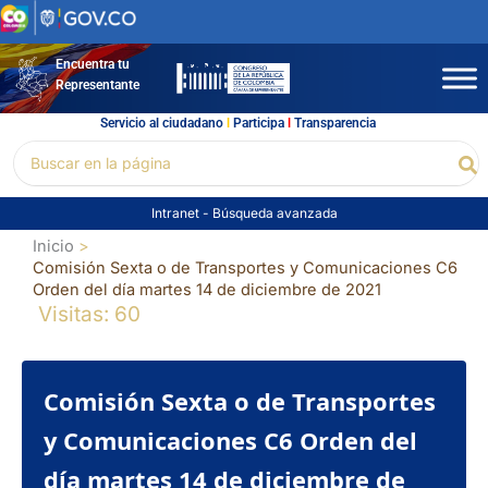
Ir
al
contenido
Encuentra tu
Representante
Servicio al ciudadano
l
Participa
l
Transparencia
Buscar
Bu
por:
Intranet
-
Búsqueda avanzada
Inicio
Comisión Sexta o de Transportes y Comunicaciones C6
Orden del día martes 14 de diciembre de 2021
Visitas: 60
Comisión Sexta o de Transportes
y Comunicaciones C6 Orden del
día martes 14 de diciembre de