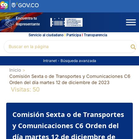
Ir
al
contenido
Encuentra tu
Representante
Servicio al ciudadano
l
Participa
l
Transparencia
Buscar
Bu
por:
Intranet
-
Búsqueda avanzada
Inicio
Comisión Sexta o de Transportes y Comunicaciones C6
Orden del día martes 12 de diciembre de 2023
Visitas: 50
Comisión Sexta o de Transportes
y Comunicaciones C6 Orden del
día martes 12 de diciembre de