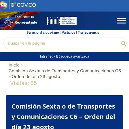
Ir
al
contenido
Encuentra tu
Representante
Servicio al ciudadano
l
Participa
l
Transparencia
Buscar
Bu
por:
Intranet
-
Búsqueda avanzada
Inicio
Comisión Sexta o de Transportes y Comunicaciones C6
– Orden del día 23 agosto
Visitas: 65
Comisión Sexta o de Transportes
y Comunicaciones C6 – Orden del
día 23 agosto