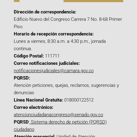
Dirección de correspondencia:
Edificio Nuevo del Congreso Carrera 7 No. 8-68 Primer
Piso.
Horario de recepción correspondencia:
Lunes a viernes, 8:30 a.m. a 4:30 p.m., jornada
continua.
Código Postal:
111711
Correo notificaciones judiciales:
notificacionesjudiciales@camara.gov.co
PQRSD:
Atención peticiones, quejas, reclamos, sugerencias y
denuncias
Línea Nacional Gratuita:
018000122512
Correo electrónico:
atencionciudadanacongreso@senado.gov.co
PQRSD
:
Sistema derecho de petición (PQRSD)
ciudadano
Atención presencial
: Unidad de Atención