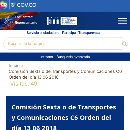
Ir
al
contenido
Encuentra tu
Representante
Servicio al ciudadano
l
Participa
l
Transparencia
Buscar
Bu
por:
Intranet
-
Búsqueda avanzada
Inicio
Comisión Sexta o de Transportes y Comunicaciones C6
Orden del día 13 06 2018
Visitas: 49
Comisión Sexta o de Transportes
y Comunicaciones C6 Orden del
día 13 06 2018