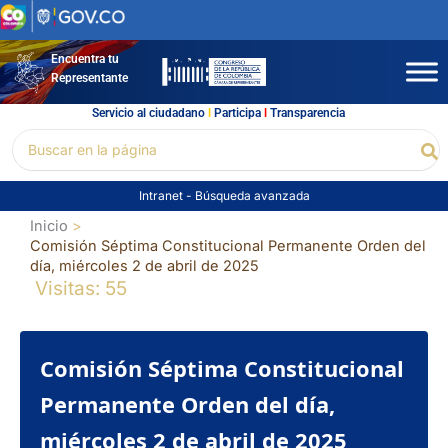
Ir
al
contenido
Encuentra tu
Representante
Servicio al ciudadano
l
Participa
l
Transparencia
Buscar
Bu
por:
Intranet
-
Búsqueda avanzada
Inicio
Comisión Séptima Constitucional Permanente Orden del
día, miércoles 2 de abril de 2025
Visitas: 55
Comisión Séptima Constitucional
Permanente Orden del día,
miércoles 2 de abril de 2025